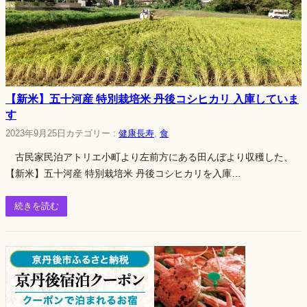
【新米】五十河産 特別栽培米 丹後コシヒカリ 入庫していま
す
2023年9月25日
カテゴリー :
健康長寿
, 
食
古民家民泊アトリエ小町より左前方にある田んぼより収穫した、
【新米】五十河産 特別栽培米 丹後コシヒカリを入庫…
続きを読む