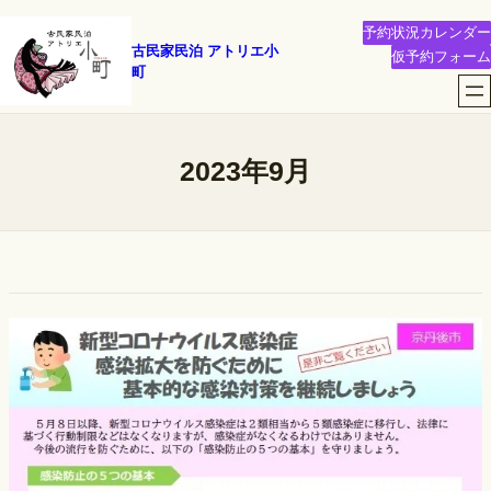
内
予約状況カレンダー
容
古民家民泊 アトリエ小
仮予約フォーム
町
を
ス
キ
ッ
2023年9月
プ