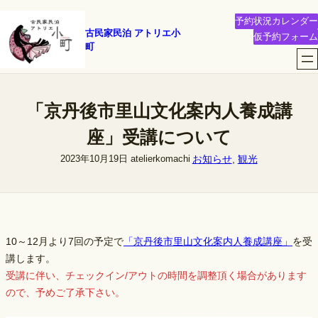
内
予約状況カレンダー
容
古民家民泊 アトリエ小
仮予約フォーム
町
を
ス
キ
ッ
「京丹後市里山文化案内人養成講
プ
座」受講について
お知らせ
, 
観光
2023年10月19日
atelierkomachi
10～12月より7回の予定で
「京丹後市里山文化案内人養成講座」
を受
講します。
受講に伴い、チェックイン/アウトの時間を調整頂く場合があります
ので、予めご了承下さい。