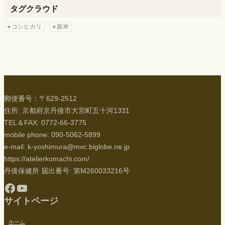
タグクラウド
コシヒカリ
新米
郵便番号：〒629-2512
住所: 京都府京丹後市大宮町五十河1331
TEL＆FAX: 0772-66-3775
mobile phone: 090-5062-5899
e-mail: k-yoshimura@mvc.biglobe.ne.jp
https://atelierkomachi.com/
丹後保健所 届出番号: 第M260033216号
Facebook
YouTube
サイトページ
ホーム