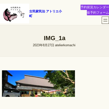
内
予約状況カレンダー
容
古民家民泊 アトリエ小
仮予約フォーム
町
を
ス
キ
ッ
IMG_1a
プ
2023年8月27日
atelierkomachi